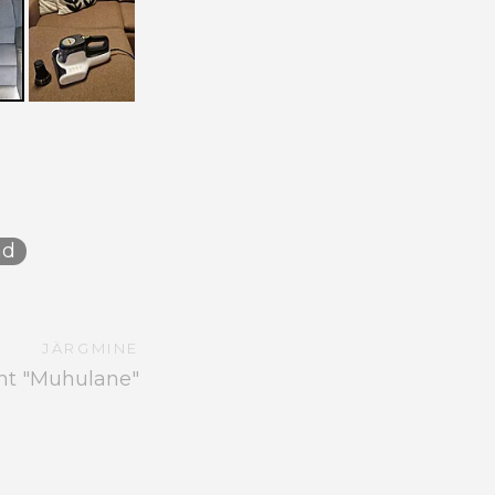
ad
JÄRGMINE
ht "Muhulane"