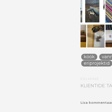
köök
vann
eriprojektid
EELMINE
KLIENTIDE T
Lisa kommentaa