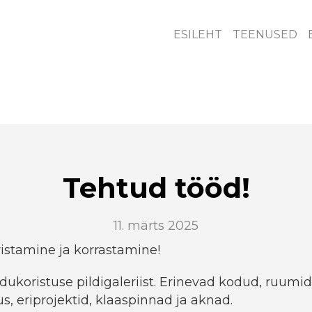
ESILEHT
TEENUSED
Tehtud tööd!
11. märts 2025
ristamine ja korrastamine!
dukoristuse pildigaleriist. Erinevad kodud, ruumid
s, eriprojektid, klaaspinnad ja aknad.