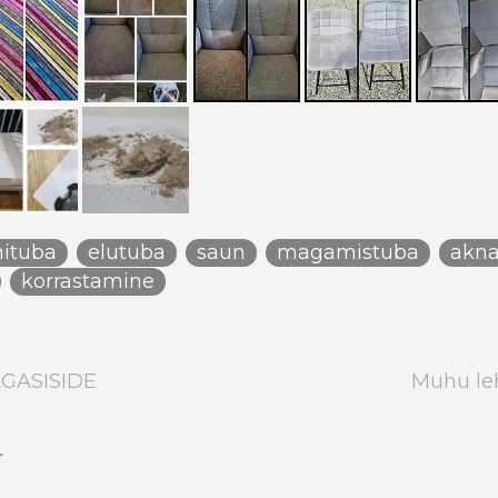
ituba
elutuba
saun
magamistuba
akn
korrastamine
AGASISIDE
Muhu le
r